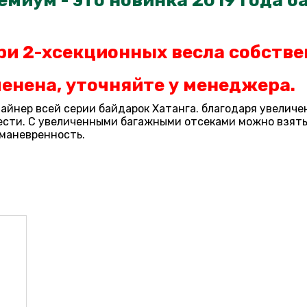
миум - это новинка 2019 года ба
ри 2-хсекционных весла
собстве
енена, уточняйте у менеджера.
й лайнер всей серии байдарок Хатанга. благодаря увели
рести. С увеличенными багажными отсеками можно взять
 маневренность.