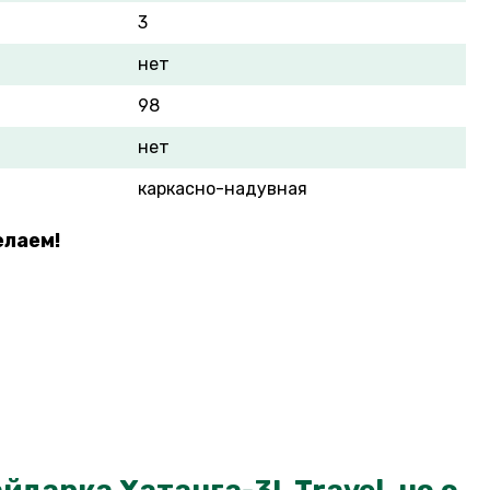
3
нет
98
нет
каркасно-надувная
елаем!