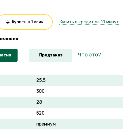
Купить в кредит за 10 минут
Купить в 1 клик
человек
Что это?
латно
Предзаказ
25,5
300
28
520
премиум