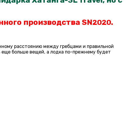
йдарка Хатанга-3L Travel, но с
нного производства SN
.
2020
ченному расстоянию между гребцами и правильной
 еще больше вещей, а лодка по-прежнему будет